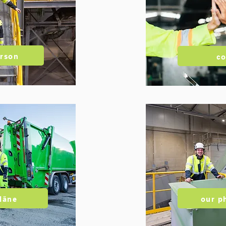
erson
co
läne
our p