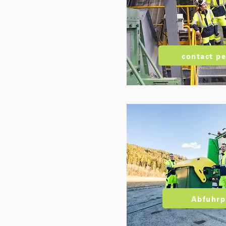
contact p
Abfuhrp