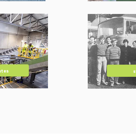
ates
s