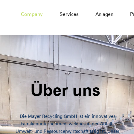
Company
Services
Anlagen
P
Über uns
Die Mayer Recycling GmbH ist ein innovatives
Familienunternehmen, welches in der Abfall-,
Umwelt- und Ressourcenwirtschaft tätig ist. Unser