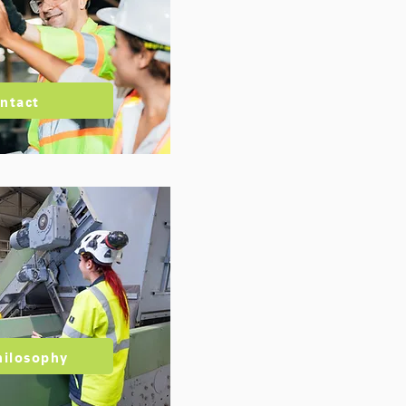
ntact
hilosophy